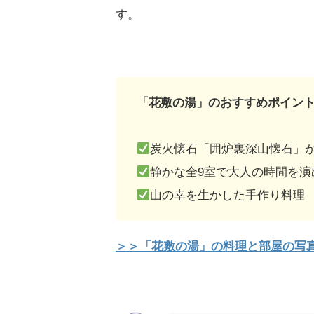
す。
「花敷の湯」のおすすめポイン
炭火懐石「囲炉裏深山懐石」
静かな全9室で大人の時間を演
山の幸を生かした手作り料理
＞＞「花敷の湯」の料理と部屋の写