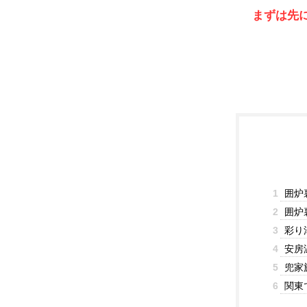
まずは先
1
囲炉
2
囲炉
3
彩り
4
安房
5
兜家
6
関東