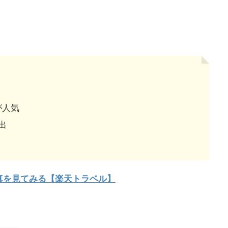
ト
が人気
出
真を見てみる【楽天トラベル】