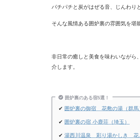
パチパチと炭がはぜる音、じんわり
そんな風情ある囲炉裏の雰囲気を堪
非日常の癒しと美食を味わいながら
介します。
囲炉裏のある宿5選！
✔
囲炉裏の御宿 花敷の湯（群馬
✔
囲炉裏の宿 小鹿荘（埼玉）
✔
湯西川温泉 彩り湯かしき 花