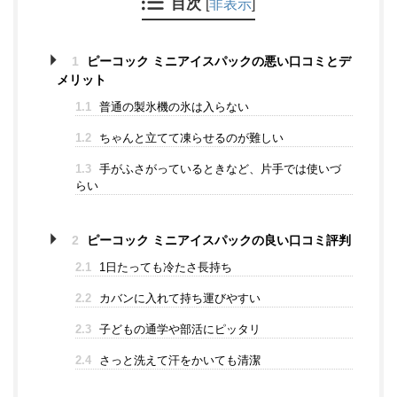
目次
[
非表示
]
1
ピーコック ミニアイスパックの悪い口コミとデ
メリット
1.1
普通の製氷機の氷は入らない
1.2
ちゃんと立てて凍らせるのが難しい
1.3
手がふさがっているときなど、片手では使いづ
らい
2
ピーコック ミニアイスパックの良い口コミ評判
2.1
1日たっても冷たさ長持ち
2.2
カバンに入れて持ち運びやすい
2.3
子どもの通学や部活にピッタリ
2.4
さっと洗えて汗をかいても清潔