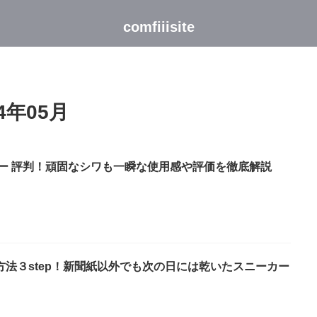
comfiiisite
4年05月
レビュー 評判！頑固なシワも一瞬な使用感や評価を徹底解説
法３step！新聞紙以外でも次の日には乾いたスニーカー