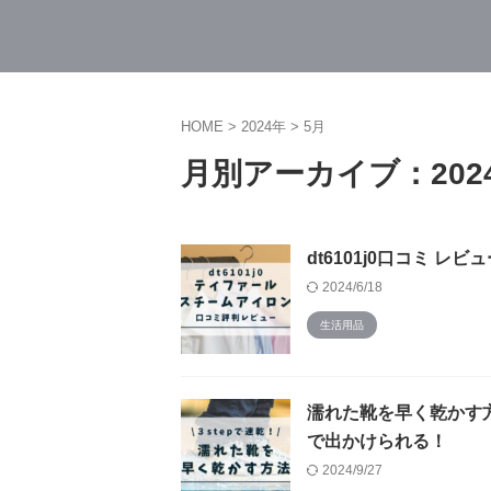
HOME
>
2024年
>
5月
月別アーカイブ：202
dt6101j0口コミ 
2024/6/18
生活用品
濡れた靴を早く乾かす方
で出かけられる！
2024/9/27