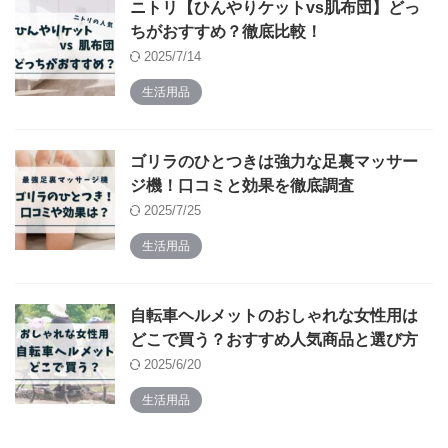
ニトリ【ひんやりケットvs肌布団】どっ
ちがおすすめ？徹底比較！
2025/7/14
生活用品
ゴリラのひとつきは強力な足裏マッサー
ジ機！口コミと効果を徹底調査
2025/7/25
生活用品
自転車ヘルメットのおしゃれな女性用は
どこで買う？おすすめ人気商品と選び方
2025/6/20
生活用品