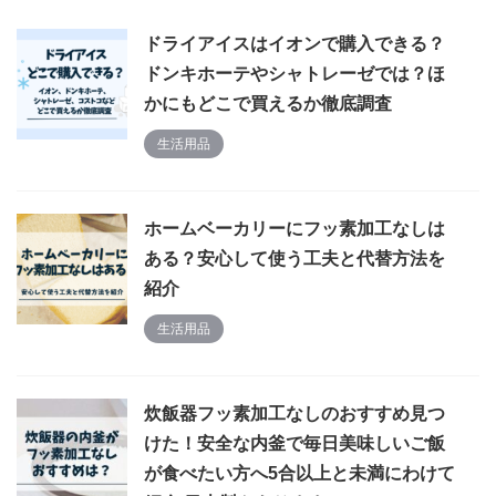
ドライアイスはイオンで購入できる？
ドンキホーテやシャトレーゼでは？ほ
かにもどこで買えるか徹底調査
生活用品
ホームベーカリーにフッ素加工なしは
ある？安心して使う工夫と代替方法を
紹介
生活用品
炊飯器フッ素加工なしのおすすめ見つ
けた！安全な内釜で毎日美味しいご飯
が食べたい方へ5合以上と未満にわけて