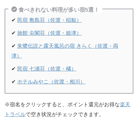
食べきれない料理が多い宿5選！
✔
民宿 敷島荘（佐渡・稲鯨）
✔
旅館 尖閣荘（佐渡・姫津）
✔
朱鷺伝説と露天風呂の宿 きらく（佐渡・両
津）
✔
民宿 七浦荘（佐渡・橘）
✔
ホテルみやこ（佐渡・相川）
※宿名をクリックすると、ポイント還元がお得な
楽天
トラベル
で空き状況がチェックできます。