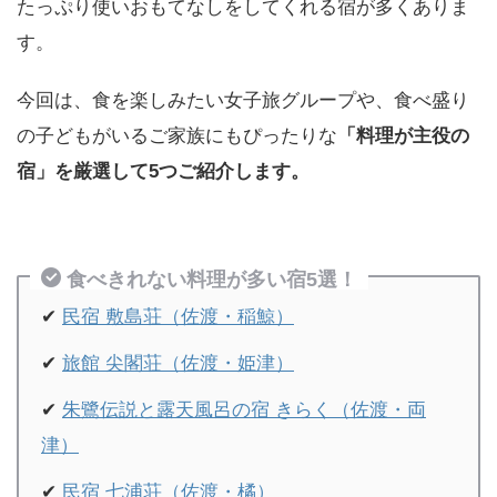
たっぷり使いおもてなしをしてくれる宿が多くありま
す。
今回は、食を楽しみたい女子旅グループや、食べ盛り
の子どもがいるご家族にもぴったりな
「料理が主役の
宿」を厳選して5つご紹介します。
食べきれない料理が多い宿5選！
✔
民宿 敷島荘（佐渡・稲鯨）
✔
旅館 尖閣荘（佐渡・姫津）
✔
朱鷺伝説と露天風呂の宿 きらく（佐渡・両
津）
✔
民宿 七浦荘（佐渡・橘）