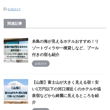
-
お出かけ
関連記事
糸島の海が見えるホテルおすすめ！リ
ゾートヴィラや一棟貸しなど、プール
付きの宿も紹介
お出かけ
【山梨】富士山が大きく見える宿！安
い1万円以下の河口湖近くのホテルや温
泉宿などから綺麗に見えるところを紹
介