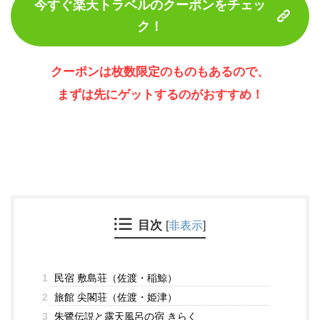
今すぐ楽天トラベルのクーポンをチェッ
ク！
クーポンは枚数限定のものもあるので、
まずは先にゲットするのがおすすめ！
目次
[
非表示
]
1
民宿 敷島荘（佐渡・稲鯨）
2
旅館 尖閣荘（佐渡・姫津）
3
朱鷺伝説と露天風呂の宿 きらく