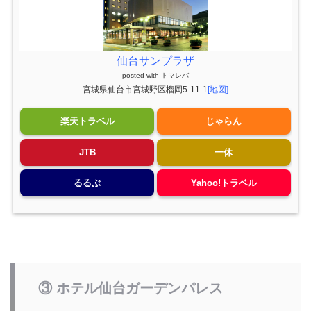
仙台サンプラザ
posted with
トマレバ
宮城県仙台市宮城野区榴岡5-11-1
[地図]
楽天トラベル
じゃらん
JTB
一休
るるぶ
Yahoo!トラベル
③ ホテル仙台ガーデンパレス