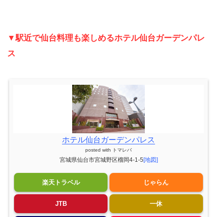
▼駅
近
で仙台料理も楽しめるホテル仙台ガーデンパレ
ス
ホテル仙台ガーデンパレス
posted with
トマレバ
宮城県仙台市宮城野区榴岡4-1-5
[地図]
楽天トラベル
じゃらん
JTB
一休