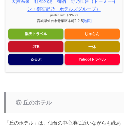
天然温泉 杜都の湯 御宿 野乃仙台（ドーミーイ
ン・御宿野乃 ホテルズグループ）
posted with
トマレバ
宮城県仙台市青葉区本町2-2-5
[地図]
楽天トラベル
じゃらん
JTB
一休
るるぶ
Yahoo!トラベル
⑤ 丘のホテル
「丘のホテル」は、仙台の中心地に近いながらも緑あ