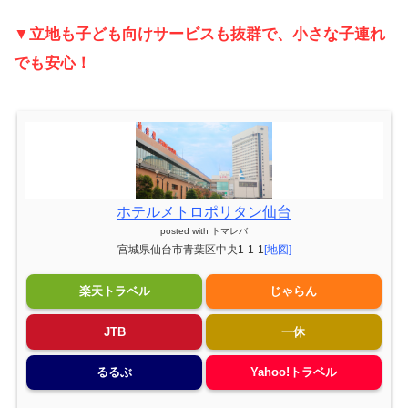
▼立地も子ども向けサービスも抜群で、小さな子連れ
でも安心！
ホテルメトロポリタン仙台
posted with
トマレバ
宮城県仙台市青葉区中央1-1-1
[地図]
楽天トラベル
じゃらん
JTB
一休
るるぶ
Yahoo!トラベル