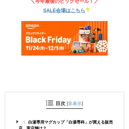
＼今年最後のビッグセール
！
／
SALE会場はこちら
目次
[
非表示
]
1
白湯専用マグカップ「白湯専科」が買える販売
店 実店舗は？