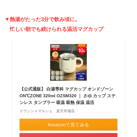
▼熱湯がたった3分で飲み頃に。
忙しい朝でも続けられる温活
マグ
カップ
【公式通販】 白湯専科 マグカップ オンドゾーン
ON℃ZONE 320ml OZSM320 ｜ さゆ カップ ステ
ンレス タンブラー 吸温 吸熱 保温 温活
ドウシシャマルシェ 楽天市場店
Amazonで見てみる