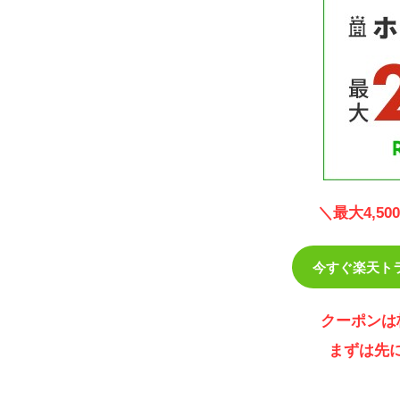
＼最大4,5
今すぐ楽天ト
クーポンは
まずは先