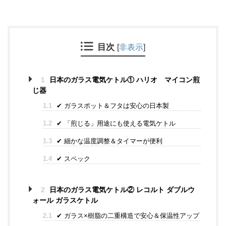
目次
[
非表示
]
1
日本のガラス電気ケトル① ハリオ マイコン煎
じ器
1.1
✔ ガラスポット＆フタは安心の日本製
1.2
✔ 「煎じる」用途にも使える電気ケトル
1.3
✔ 細かな温度調整＆タイマーが便利
1.4
✔ スペック
2
日本のガラス電気ケトル② レコルト ダブルウ
ォール ガラスケトル
2.1
✔ ガラス×樹脂の二重構造で安心＆保温性アップ