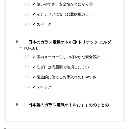
2.2
✔ 使いやすさ・安全性がとにかく◎
2.3
✔ インテリアになじむ北欧風カラー
2.4
✔ スペック
3
日本のガラス電気ケトル③ ドリテック エルダ
ー PO-161
3.1
✔ 国内メーカーらしい細やかな安全設計
3.2
✔ 注ぎ口は樹脂製で破損しにくい
3.3
✔ 衛生的に使えるお手入れのしやすさ
3.4
✔ スペック
4
日本製のガラス電気ケトルおすすめのまとめ