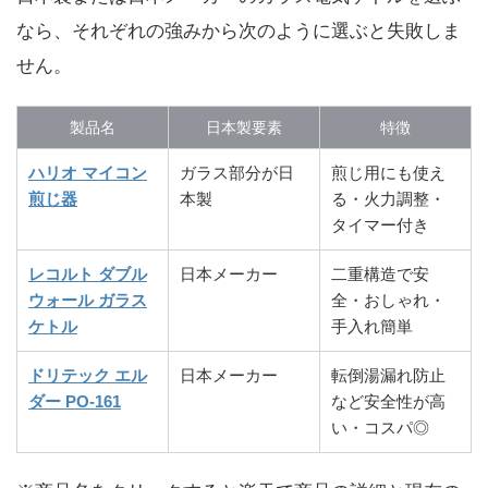
なら、それぞれの強みから次のように選ぶと失敗しま
せん。
製品名
日本製要素
特徴
ハリオ
マイコン
ガラス部分が日
煎じ用にも使え
煎じ器
本製
る・火力調整・
タイマー付き
レコルト
ダブル
日本メーカー
二重構造で安
ウォール ガラス
全・おしゃれ・
ケトル
手入れ簡単
ドリテック
エル
日本メーカー
転倒湯漏れ防止
ダー PO-161
など安全性が高
い・コスパ◎