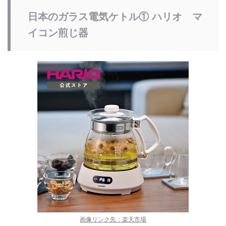
日本のガラス電気ケトル①
ハリオ マ
イコン煎じ器
画像リンク先：楽天市場