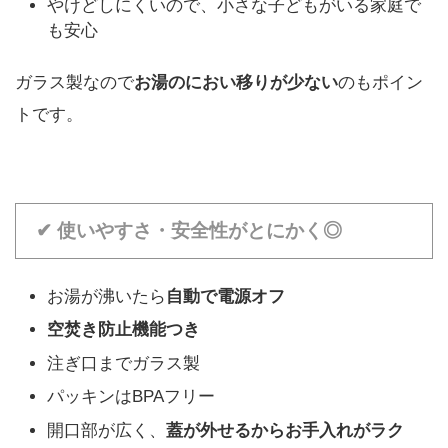
やけどしにくいので、小さな子どもがいる家庭で
も安心
ガラス製なので
お湯のにおい移りが少ない
のもポイン
トです。
✔ 使いやすさ・安全性がとにかく◎
お湯が沸いたら
自動で電源オフ
空焚き防止機能つき
注ぎ口までガラス製
パッキンはBPAフリー
開口部が広く、
蓋が外せるからお手入れがラク